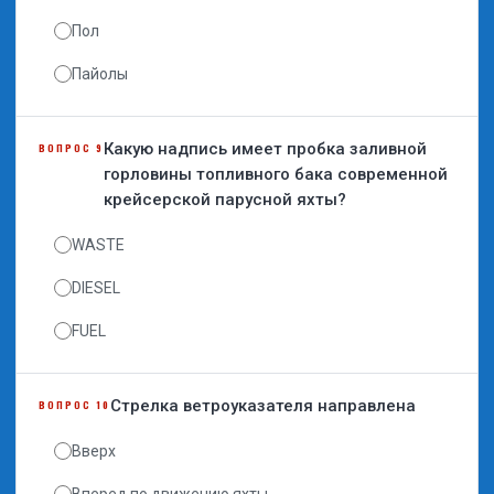
Пол
Пайолы
Какую надпись имеет пробка заливной
ВОПРОС 9
горловины топливного бака современной
крейсерской парусной яхты?
WASTE
DIESEL
FUEL
Стрелка ветроуказателя направлена
ВОПРОС 10
Вверх
Вперед по движению яхты