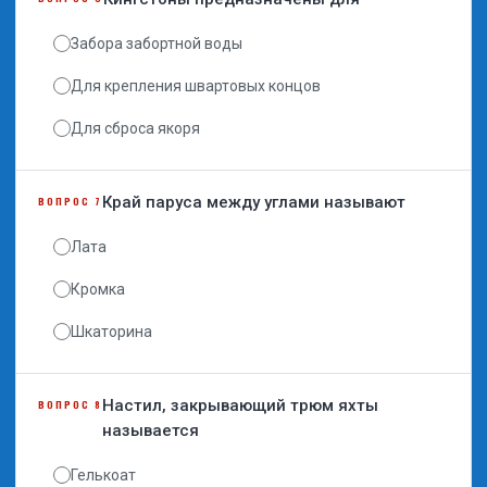
Забора забортной воды
Для крепления швартовых концов
Для сброса якоря
Край паруса между углами называют
ВОПРОС 7
Лата
Кромка
Шкаторина
Настил, закрывающий трюм яхты
ВОПРОС 8
называется
Гелькоат