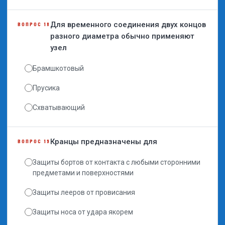
Для временного соединения двух концов
ВОПРОС 18
разного диаметра обычно применяют
узел
Брамшкотовый
Прусика
Схватывающий
Кранцы предназначены для
ВОПРОС 19
Защиты бортов от контакта с любыми сторонними
предметами и поверхностями
Защиты лееров от провисания
Защиты носа от удара якорем