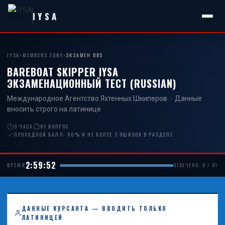
IYSA
IYSA
›
MEMBERS ZONE
›
ЭКЗАМЕН BBS
BAREBOAT SKIPPER IYSA
ЭКЗАМЕНАЦИОННЫЙ ТЕСТ (RUSSIAN)
Международное Агентство Яхтенных Шкиперов · Данные
вносить строго на латинице
3 ЧАСА
81 ВОПРОС
ПРОХОДНОЙ БАЛЛ: 80% И НЕ БОЛЕЕ 3 ОШИБОК В РАЗДЕЛЕ
2:59:51
ВРЕМЯ
ОТВЕЧЕНО: 0 / 81
ДАННЫЕ КУРСАНТА — ВВОДИТЬ ТОЛЬКО
ЛАТИНИЦЕЙ