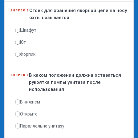
Отсек для хранения якорной цепи на носу
ВОПРОС 2
яхты называется
Шкафут
Ют
Форпик
В каком положении должна оставаться
ВОПРОС 3
рукоятка помпы унитаза после
использования
В нижнем
Открыто
Параллельно унитазу