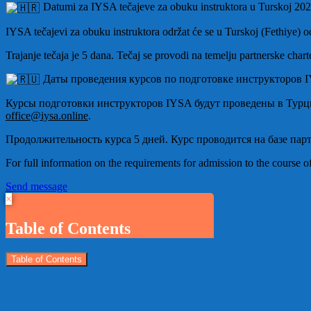
Datumi za IYSA tečajeve za obuku instruktora u Turskoj 20
IYSA tečajevi za obuku instruktora održat će se u Turskoj (Fethiye) od
Trajanje tečaja je 5 dana. Tečaj se provodi na temelju partnerske chart
Даты проведения курсов по подготовке инструкторов I
Курсы подготовки инструкторов IYSA будут проведены в Турции 
office@iysa.online
.
Продолжительность курса 5 дней. Курс проводится на базе парт
For full information on the requirements for admission to the course of
Send message
×
Table of Contents
Table of Contents