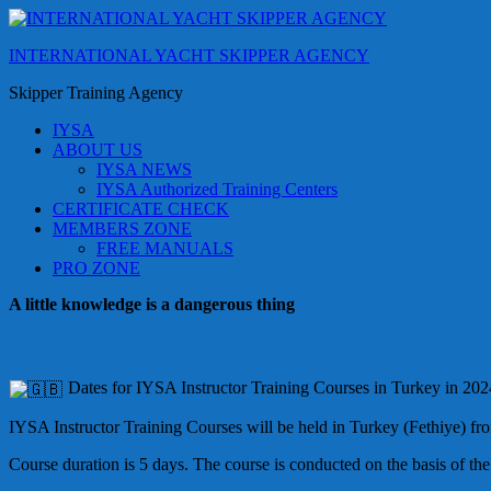
Skip
to
INTERNATIONAL YACHT SKIPPER AGENCY
content
(Press
Skipper Training Agency
Enter)
IYSA
ABOUT US
IYSA NEWS
IYSA Authorized Training Centers
CERTIFICATE CHECK
MEMBERS ZONE
FREE MANUALS
PRO ZONE
A little knowledge is a dangerous thing
Dates for IYSA Instructor Training Courses in Turkey in 202
IYSA Instructor Training Courses will be held in Turkey (Fethiye) fro
Course duration is 5 days. The course is conducted on the basis of the