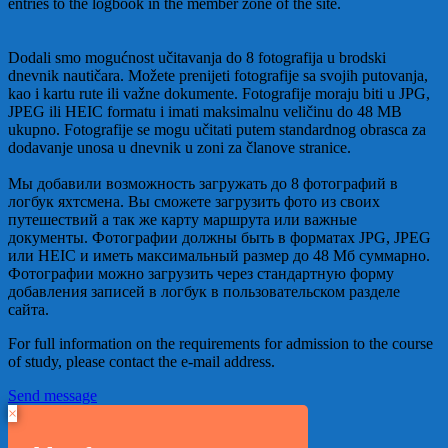
entries to the logbook in the member zone of the site.
Dodali smo mogućnost učitavanja do 8 fotografija u brodski
dnevnik nautičara. Možete prenijeti fotografije sa svojih putovanja,
kao i kartu rute ili važne dokumente. Fotografije moraju biti u JPG,
JPEG ili HEIC formatu i imati maksimalnu veličinu do 48 MB
ukupno. Fotografije se mogu učitati putem standardnog obrasca za
dodavanje unosa u dnevnik u zoni za članove stranice.
Мы добавили возможность загружать до 8 фотографий в
логбук яхтсмена. Вы сможете загрузить фото из своих
путешествий а так же карту маршрута или важные
документы. Фотографии должны быть в форматах JPG, JPEG
или HEIC и иметь максимальный размер до 48 Мб суммарно.
Фотографии можно загрузить через стандартную форму
добавления записей в логбук в пользовательском разделе
сайта.
For full information on the requirements for admission to the course
of study, please contact the e-mail address.
Send message
×