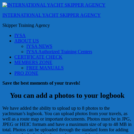
Skip
to
INTERNATIONAL YACHT SKIPPER AGENCY
content
(Press
Skipper Training Agency
Enter)
IYSA
ABOUT US
IYSA NEWS
IYSA Authorized Training Centers
CERTIFICATE CHECK
MEMBERS ZONE
FREE MANUALS
PRO ZONE
Save the best moments of your travels!
You can add a photos to your logbook
We have added the ability to upload up to 8 photos to the
yachtsman’s logbook. You can upload photos from your travels, as
well as a route map or important documents. Photos must be in JPG,
JPEG or HEIC formats and have a maximum size of up to 48 MB in
total. Photos can be uploaded through the standard form for adding